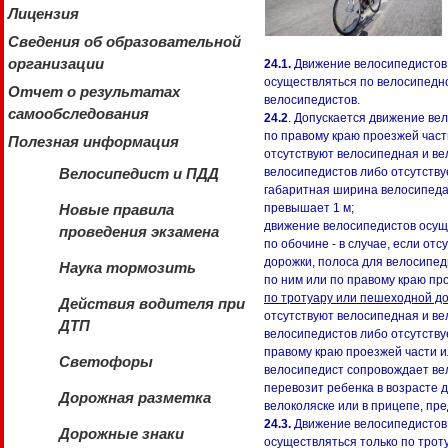
Лицензия
Сведения об образовательной
организации
24.1.
Движение велосипедистов 
осуществляться по велосипедн
Отчет о результатах
велосипедистов.
самообследования
24.2
. Допускается движение вел
по правому краю проезжей части
Полезная информация
отсутствуют велосипедная и в
велосипедистов либо отсутству
Велосипедист и ПДД
габаритная ширина велосипеда,
превышает 1 м;
Новые правила
движение велосипедистов осуще
проведения экзамена
по обочине - в случае, если о
дорожки, полоса для велосипед
Наука тормозить
по ним или по правому краю пр
по тротуару или пешеходной до
Действия водителя при
отсутствуют велосипедная и в
ДТП
велосипедистов либо отсутствуе
правому краю проезжей части и
Светофоры
велосипедист сопровождает вел
перевозит ребенка в возрасте д
Дорожная разметка
велоколяске или в прицепе, пр
24.3.
Движение велосипедистов в
Дорожные знаки
осуществляться только по тро