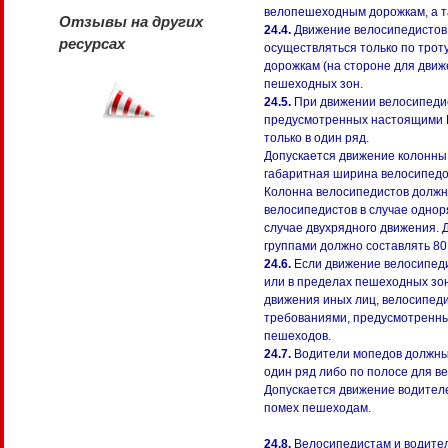
велопешеходным дорожкам, а т
Отзывы на других
24.4.
Движение велосипедистов 
ресурсах
осуществляться только по тро
дорожкам (на стороне для движ
пешеходных зон.
24.5.
При движении велосипедис
предусмотренных настоящими 
только в один ряд.
Допускается движение колонны 
габаритная ширина велосипедо
Колонна велосипедистов должн
велосипедистов в случае однор
случае двухрядного движения. 
группами должно составлять 80 
24.6.
Если движение велосипеди
или в пределах пешеходных зон
движения иных лиц, велосипеди
требованиями, предусмотренн
пешеходов.
24.7.
Водители мопедов должны 
один ряд либо по полосе для в
Допускается движение водителе
помех пешеходам.
24.8.
Велосипедистам и водите