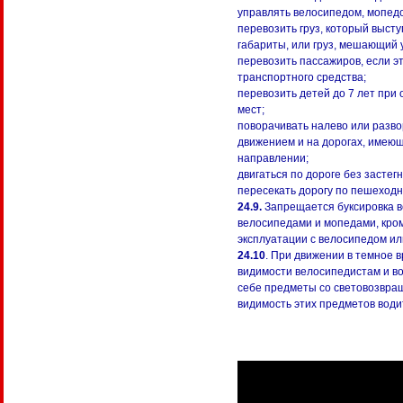
управлять велосипедом, мопедом
перевозить груз, который высту
габариты, или груз, мешающий
перевозить пассажиров, если э
транспортного средства;
перевозить детей до 7 лет при
мест;
поворачивать налево или разво
движением и на дорогах, имею
направлении;
двигаться по дороге без застег
пересекать дорогу по пешеход
24.9.
Запрещается буксировка ве
велосипедами и мопедами, кром
эксплуатации с велосипедом ил
24.10
. При движении в темное в
видимости велосипедистам и в
себе предметы со световозвр
видимость этих предметов води